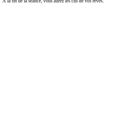
À la fin de la séance, vous aurez les cils de vos rêves.