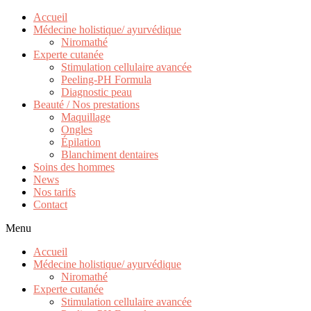
Accueil
Médecine holistique/ ayurvédique
Niromathé
Experte cutanée
Stimulation cellulaire avancée
Peeling-PH Formula
Diagnostic peau
Beauté / Nos prestations
Maquillage
Ongles
Épilation
Blanchiment dentaires
Soins des hommes
News
Nos tarifs
Contact
Menu
Accueil
Médecine holistique/ ayurvédique
Niromathé
Experte cutanée
Stimulation cellulaire avancée