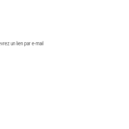
ommes
News
Nos tarifs
Contact
vrez un lien par e-mail