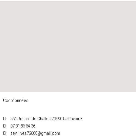
Coordonnées
564 Routee de Challes 73490 La Ravoire
07 81 86 64 36
sevillives73000@gmail.com