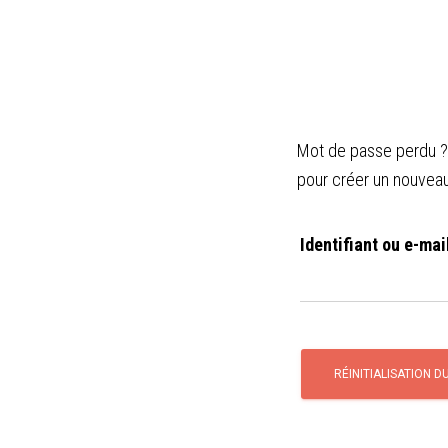
Accueil
Médecine holistique/ ayurvédique
Mot de passe perdu ? V
pour créer un nouvea
Identifiant ou e-mai
RÉINITIALISATION D