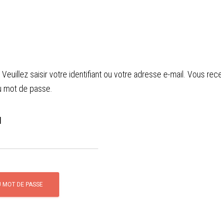
Experte cutanée
Beauté / Nos prestations
Soins des h
euillez saisir votre identifiant ou votre adresse e-mail. Vous rece
u mot de passe.
l
U MOT DE PASSE